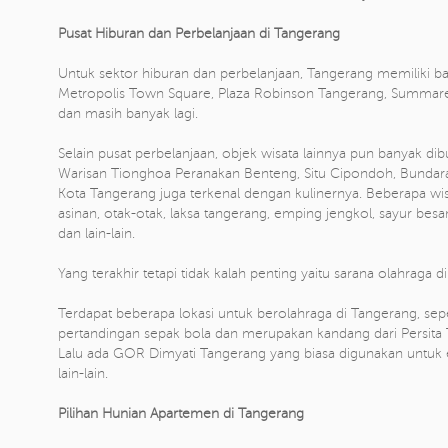
Pusat Hiburan dan Perbelanjaan di Tangerang
Untuk sektor hiburan dan perbelanjaan, Tangerang memiliki ban
Metropolis Town Square, Plaza Robinson Tangerang, Summare
dan masih banyak lagi.
Selain pusat perbelanjaan, objek wisata lainnya pun banyak di
Warisan Tionghoa Peranakan Benteng, Situ Cipondoh, Bundaran 
Kota Tangerang juga terkenal dengan kulinernya. Beberapa wis
asinan, otak-otak, laksa tangerang, emping jengkol, sayur b
dan lain-lain.
Yang terakhir tetapi tidak kalah penting yaitu sarana olahraga d
Terdapat beberapa lokasi untuk berolahraga di Tangerang, sep
pertandingan sepak bola dan merupakan kandang dari Persita
Lalu ada GOR Dimyati Tangerang yang biasa digunakan untuk e
lain-lain.
Pilihan Hunian Apartemen di Tangerang