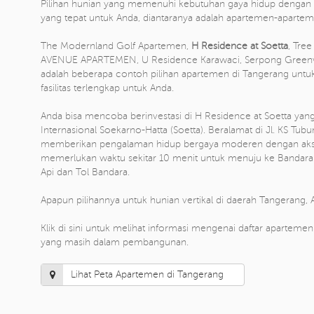
Pilihan hunian yang memenuhi kebutuhan gaya hidup dengan de
yang tepat untuk Anda, diantaranya adalah apartemen-apartem
The Modernland Golf Apartemen,
H Residence at Soetta
, Tre
AVENUE APARTEMEN, U Residence Karawaci, Serpong Greenvie
adalah beberapa contoh pilihan apartemen di Tangerang untu
fasilitas terlengkap untuk Anda.
Anda bisa mencoba berinvestasi di H Residence at Soetta yan
Internasional Soekarno-Hatta (Soetta). Beralamat di Jl. KS Tu
memberikan pengalaman hidup bergaya moderen dengan akses
memerlukan waktu sekitar 10 menit untuk menuju ke Bandara y
Api dan Tol Bandara.
Apapun pilihannya untuk hunian vertikal di daerah Tangerang, 
Klik di sini untuk melihat informasi mengenai daftar aparteme
yang masih dalam pembangunan.
Lihat Peta Apartemen di Tangerang