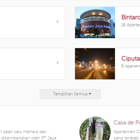
Bintar
16 Apart
Ciputa
6 Aparte
Tampilkan Semua
Casa de P
h salah satu menara dari
Apartemen C
g dikembangkan oleh PT Jaya
yang terletak