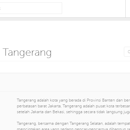
i Tangerang
Tangerang adalah kota yang berada di Provinsi Banten dan berad
perbatasan barat Jakarta, Tangerang adalah pusat kota terbesar
setelah Jakarta dan Bekasi, sehingga secara tidak langsung ju
Tangerang, bersama dengan Tangerang Selatan, adalah temp
menciptakan area yang sedang gencar-gencarnya dibangun sep