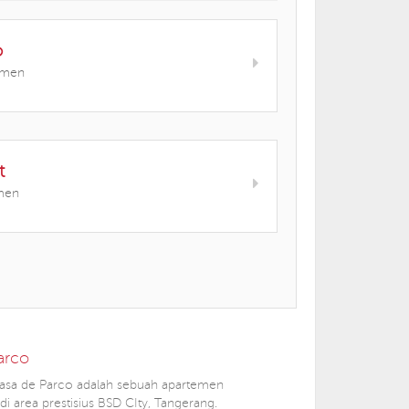
o
emen
t
men
arco
asa de Parco adalah sebuah apartemen
 di area prestisius BSD CIty, Tangerang.