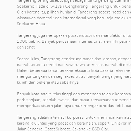
Tangerang sering disebut juga sebagai pintu gerbang utama I
Soekarno Hatta di wilayah Cengkareng, Tangerang untuk pen
Oleh karena itu, pilihan hunian di Tangerang seperti hotel da
wisatawan domestik dan internasional yang baru saja melakuk
Soekarno Hatta.
Tangerang juga merupakan pusat industri dan manufaktur di p
1.000 pabrik. Banyak perusahaan internasional memiliki pabrik 
dan sehat.
Secara iklim, Tangerang cenderung panas dan lembab, dengan s
daerah tertentu terdiri dari rawa-rawa, termasuk daerah di dek
Dalam beberapa tahun terakhir ekspansi kota Jakarta telah mel
menguntungkan dari segi aksesibilitas, banyak warga yang haru
kuliah dan bekerja atau sebaliknya.
Banyak kota satelit kelas tinggi dan menengah telah dikemba
perbelanjaan, sekolah swasta, dan pusat kenyamanan tersendi
memperluas sistem jalan raya untuk mengakomodasi lebih banyak
Tangerang adalah alternatif korporasi untuk memindahkan at
karena lalu lintas yang padat dan keramaian, seperti Unileve
Jalan Jenderal Gatot Subroto, Jakarta ke BSD City.