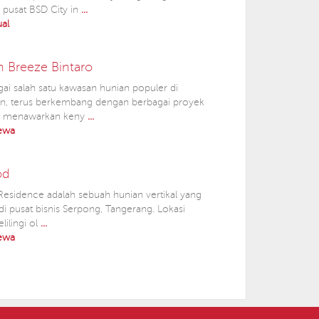
 pusat BSD City in
...
ual
 Breeze Bintaro
gai salah satu kawasan hunian populer di
tan, terus berkembang dengan berbagai proyek
ng menawarkan keny
...
ewa
od
esidence adalah sebuah hunian vertikal yang
di pusat bisnis Serpong, Tangerang. Lokasi
elilingi ol
...
ewa