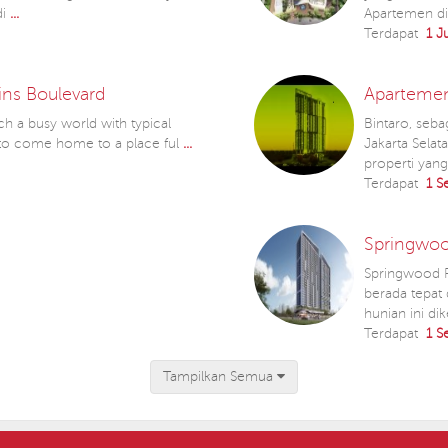
di
...
Apartemen di
Terdapat
1 J
ins Boulevard
Apartemen
uch a busy world with typical
Bintaro, seba
a to come home to a place ful
...
Jakarta Sela
properti ya
Terdapat
1 S
Springwo
Springwood R
berada tepat 
hunian ini dik
Terdapat
1 S
Tampilkan Semua