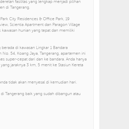
retan fasilitas yang lengkap menjadi pilihan
en di Tangerang.
e Park City Residences & Office Park, 19
w, Scientia Apartment dan Paragon Village
k kawasan hunian yang tepat dan memiliki
g berada di kawasan Lingkar 1 Bandara
bun No. 54, Koang Jaya, Tangerang, apartemen ini
 super-cepat dari dan ke bandara. Anda hanya
ang jaraknya 3 km, 5 menit ke Stasiun Kereta
Anda tidak akan menyesal di kemudian hari.
n di Tangerang baik yang sudah dibangun atau