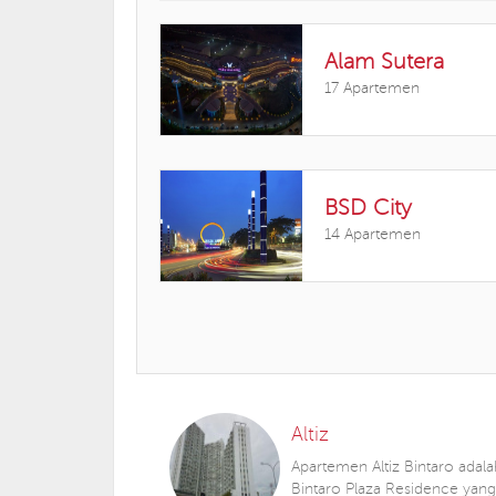
Alam Sutera
17 Apartemen
BSD City
14 Apartemen
Altiz
Apartemen Altiz Bintaro adala
Bintaro Plaza Residence yan