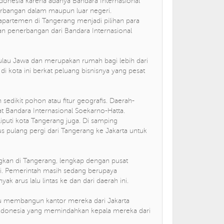
ndonesia karena adanya Bandara Internasional
erbangan dalam maupun luar negeri.
n apartemen di Tangerang menjadi pilihan para
an penerbangan dari Bandara Internasional
ulau Jawa dan merupakan rumah bagi lebih dari
di kota ini berkat peluang bisnisnya yang pesat
edikit pohon atau fitur geografis. Daerah-
at Bandara Internasional Soekarno-Hatta.
iputi kota Tangerang juga. Di samping
s pulang pergi dari Tangerang ke Jakarta untuk
ngkan di Tangerang, lengkap dengan pusat
ri. Pemerintah masih sedang berupaya
 arus lalu lintas ke dan dari daerah ini.
au membangun kantor mereka dari Jakarta
r Indonesia yang memindahkan kepala mereka dari