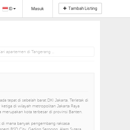
Tambah Listing
ID
Masuk
a tepat di sebelah barat DKI Jakarta. Terletak di
 ketiga di wilayah metropolitan Jakarta Raya
ga merupakan kota terbesar di provinsi Banten.
at di mana banyak pengembang raksasa
erti BSD City, Gading Serpong, Alam Sutera,