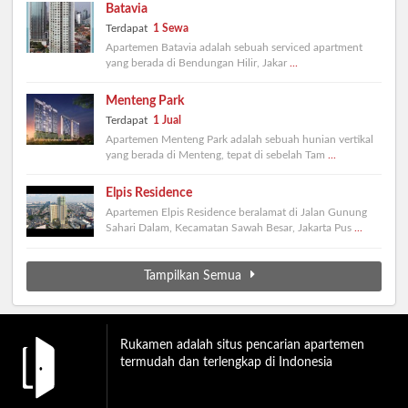
Batavia
Terdapat
1 Sewa
Apartemen Batavia adalah sebuah serviced apartment
yang berada di Bendungan Hilir, Jakar
...
Menteng Park
Terdapat
1 Jual
Apartemen Menteng Park adalah sebuah hunian vertikal
yang berada di Menteng, tepat di sebelah Tam
...
Elpis Residence
Apartemen Elpis Residence beralamat di Jalan Gunung
Sahari Dalam, Kecamatan Sawah Besar, Jakarta Pus
...
Tampilkan Semua
Rukamen adalah situs pencarian apartemen
termudah dan terlengkap di Indonesia