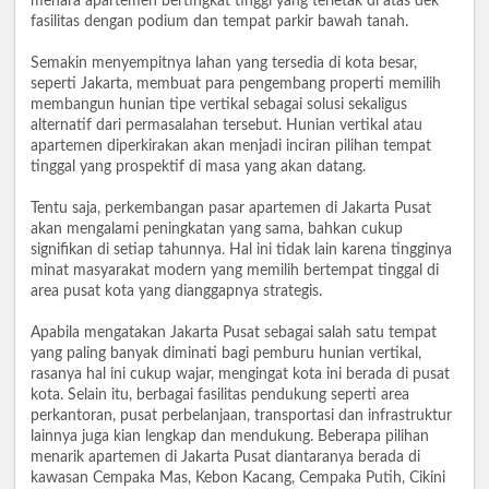
menara apartemen bertingkat tinggi yang terletak di atas dek
fasilitas dengan podium dan tempat parkir bawah tanah.
Semakin menyempitnya lahan yang tersedia di kota besar,
seperti Jakarta, membuat para pengembang properti memilih
membangun hunian tipe vertikal sebagai solusi sekaligus
alternatif dari permasalahan tersebut. Hunian vertikal atau
apartemen diperkirakan akan menjadi inciran pilihan tempat
tinggal yang prospektif di masa yang akan datang.
Tentu saja, perkembangan pasar apartemen di Jakarta Pusat
akan mengalami peningkatan yang sama, bahkan cukup
signifikan di setiap tahunnya. Hal ini tidak lain karena tingginya
minat masyarakat modern yang memilih bertempat tinggal di
area pusat kota yang dianggapnya strategis.
Apabila mengatakan Jakarta Pusat sebagai salah satu tempat
yang paling banyak diminati bagi pemburu hunian vertikal,
rasanya hal ini cukup wajar, mengingat kota ini berada di pusat
kota. Selain itu, berbagai fasilitas pendukung seperti area
perkantoran, pusat perbelanjaan, transportasi dan infrastruktur
lainnya juga kian lengkap dan mendukung. Beberapa pilihan
menarik apartemen di Jakarta Pusat diantaranya berada di
kawasan Cempaka Mas, Kebon Kacang, Cempaka Putih, Cikini