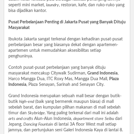
seperti mini market,
laundry
, restoran, kafe, dan ruko-ruko yang
bisa dijadikan kantor.
Pusat Perbelanjaan Penting di Jakarta Pusat yang Banyak Dituju
Masyarakat
Ibukota Jakarta sangat terkenal dengan kehadiran pusat-pusat
perbelanjaan besar yang biasanya dekat dengan apartemen-
apartemen untuk memudahkan aksesibilitas setiap
penghuninya.
Contoh pusat-pusat perbelanjaan yang banyak dituju
masyarakat mencakup Citywalk Sudirman,
Grand Indonesia
,
Harco Mangga Dua, ITC Roxy Mas, Mangga Dua Mall,
Plaza
Indonesia
, Plaza Senayan, Sarinah and Senayan City.
Grand Indonesia merupakan sebuah mall besar dengan butik-
butik
high-end
(baik yang bermerek maupun biasa) di mall
sebelah barat, dan kumpulan pilihan makanan di mall sebelah
timur dan
Skybridge
. Yang paling terkenal dari mall ini adalah
arts and crafts
Alun-Alun Indonesia,
department store
Seibu
dari
Jepang,
Dancing Fountain
di lantai 3A floor West mall setiap
jamnya, dan pertunjukan seni Galeri Indonesia Kaya di lantai 8.