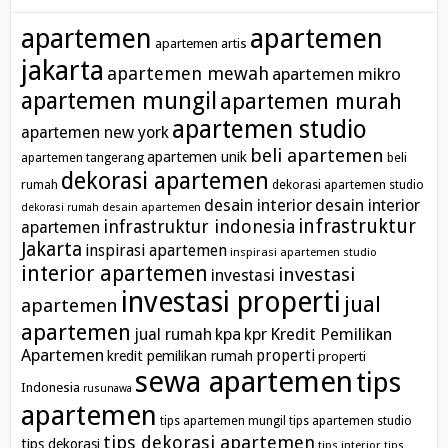
apartemen
apartemen
apartemen artis
jakarta
apartemen mewah
apartemen mikro
apartemen mungil
apartemen murah
apartemen studio
apartemen new york
beli apartemen
apartemen unik
apartemen tangerang
beli
dekorasi apartemen
rumah
dekorasi apartemen studio
desain interior
desain interior
desain apartemen
dekorasi rumah
infrastruktur
infrastruktur indonesia
apartemen
Jakarta
inspirasi apartemen
inspirasi apartemen studio
interior apartemen
investasi
investasi
investasi properti
jual
apartemen
apartemen
kpa
Kredit Pemilikan
jual rumah
kpr
Apartemen
properti
kredit pemilikan rumah
properti
sewa apartemen
tips
Indonesia
rusunawa
apartemen
tips apartemen mungil
tips apartemen studio
tips dekorasi apartemen
tips dekorasi
tips interior
tips