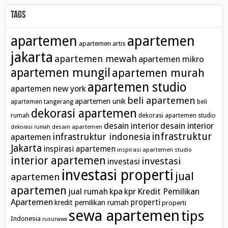
Tags
apartemen
apartemen
apartemen artis
jakarta
apartemen mewah
apartemen mikro
apartemen mungil
apartemen murah
apartemen studio
apartemen new york
beli apartemen
apartemen unik
apartemen tangerang
beli
dekorasi apartemen
rumah
dekorasi apartemen studio
desain interior
desain interior
desain apartemen
dekorasi rumah
infrastruktur
infrastruktur indonesia
apartemen
Jakarta
inspirasi apartemen
inspirasi apartemen studio
interior apartemen
investasi
investasi
investasi properti
jual
apartemen
apartemen
kpa
Kredit Pemilikan
jual rumah
kpr
Apartemen
properti
kredit pemilikan rumah
properti
sewa apartemen
tips
Indonesia
rusunawa