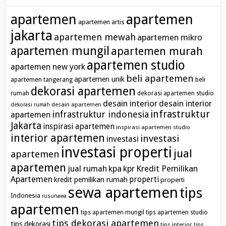
apartemen
apartemen
apartemen artis
jakarta
apartemen mewah
apartemen mikro
apartemen mungil
apartemen murah
apartemen studio
apartemen new york
beli apartemen
apartemen unik
apartemen tangerang
beli
dekorasi apartemen
rumah
dekorasi apartemen studio
desain interior
desain interior
desain apartemen
dekorasi rumah
infrastruktur
infrastruktur indonesia
apartemen
Jakarta
inspirasi apartemen
inspirasi apartemen studio
interior apartemen
investasi
investasi
investasi properti
jual
apartemen
apartemen
kpa
Kredit Pemilikan
jual rumah
kpr
Apartemen
properti
kredit pemilikan rumah
properti
sewa apartemen
tips
Indonesia
rusunawa
apartemen
tips apartemen mungil
tips apartemen studio
tips dekorasi apartemen
tips dekorasi
tips interior
tips