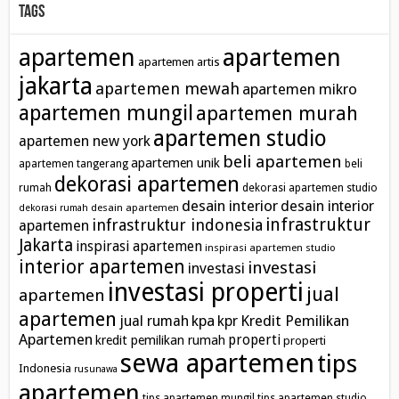
Tags
apartemen
apartemen
apartemen artis
jakarta
apartemen mewah
apartemen mikro
apartemen mungil
apartemen murah
apartemen studio
apartemen new york
beli apartemen
apartemen unik
apartemen tangerang
beli
dekorasi apartemen
rumah
dekorasi apartemen studio
desain interior
desain interior
desain apartemen
dekorasi rumah
infrastruktur
infrastruktur indonesia
apartemen
Jakarta
inspirasi apartemen
inspirasi apartemen studio
interior apartemen
investasi
investasi
investasi properti
jual
apartemen
apartemen
kpa
Kredit Pemilikan
jual rumah
kpr
Apartemen
properti
kredit pemilikan rumah
properti
sewa apartemen
tips
Indonesia
rusunawa
apartemen
tips apartemen mungil
tips apartemen studio