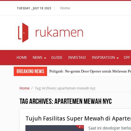
Home
TUESDAY , JULY 18 2023
HOME
NEWS
GUIDE
INVESTASI
INSPIRATION
OFF
Breaking News
Poligrab: No-germs Door Opener untuk Melawan Pe
Ramadhan 2020: Seberapa Pentingnya Bulan Suci I
Home
/
Tag Archives: apartemen mewah nyc
Review Apartemen: Apartemen Bogor Valley di Bo
Mungkinkah Resesi Ekonomi Lebih Mematikan Dar
Tag Archives:
apartemen mewah nyc
4 Cara Coronavirus Mengubah Kebiasaan Belanja G
Tujuh Fasilitas Super Mewah di Apar
Saat ini developer ber