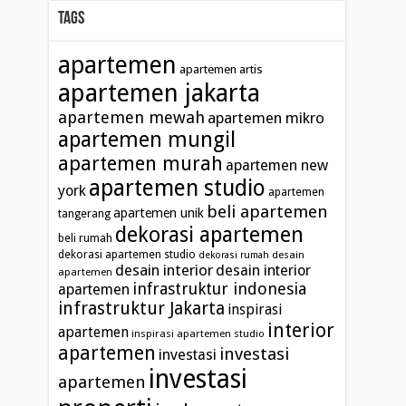
Tags
apartemen
apartemen artis
apartemen jakarta
apartemen mewah
apartemen mikro
apartemen mungil
apartemen murah
apartemen new
apartemen studio
york
apartemen
beli apartemen
apartemen unik
tangerang
dekorasi apartemen
beli rumah
dekorasi apartemen studio
desain
dekorasi rumah
desain interior
desain interior
apartemen
infrastruktur indonesia
apartemen
infrastruktur Jakarta
inspirasi
interior
apartemen
inspirasi apartemen studio
apartemen
investasi
investasi
investasi
apartemen