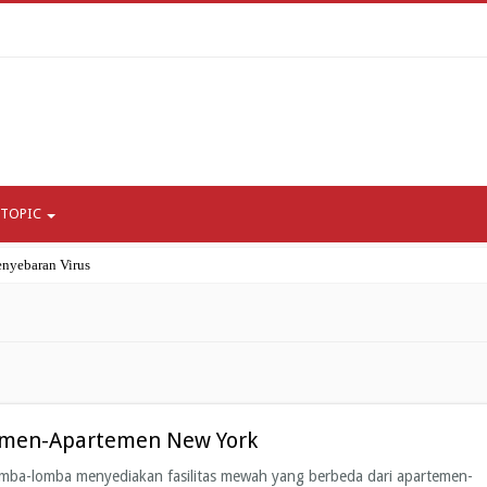
 TOPIC
nyebaran Virus
ni Bagi Umat Islam?
gor
ipada COVID-19 itu Sendiri?
enerasi Milenial dan Gen Z
temen-Apartemen New York
lomba-lomba menyediakan fasilitas mewah yang berbeda dari apartemen-