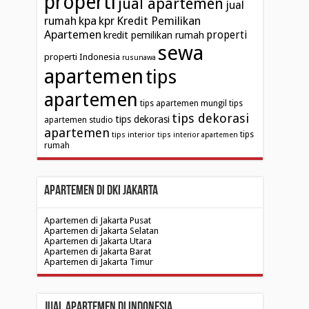
properti
jual apartemen
jual
kpa
Kredit Pemilikan
rumah
kpr
Apartemen
properti
kredit pemilikan rumah
sewa
properti Indonesia
rusunawa
apartemen
tips
apartemen
tips apartemen mungil
tips
tips dekorasi
tips dekorasi
apartemen studio
apartemen
tips interior
tips
tips interior apartemen
rumah
Apartemen di DKI Jakarta
Apartemen di Jakarta Pusat
Apartemen di Jakarta Selatan
Apartemen di Jakarta Utara
Apartemen di Jakarta Barat
Apartemen di Jakarta Timur
Jual Apartemen di Indonesia