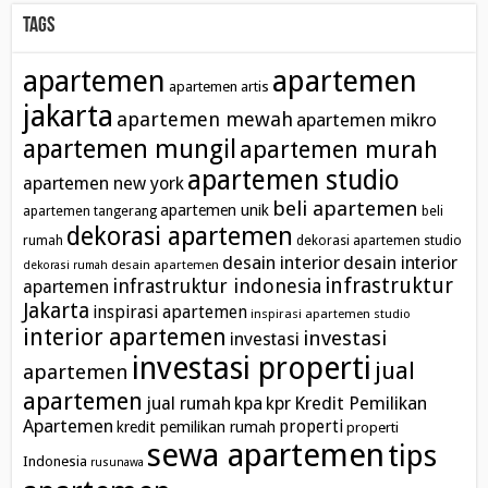
Tags
apartemen
apartemen
apartemen artis
jakarta
apartemen mewah
apartemen mikro
apartemen mungil
apartemen murah
apartemen studio
apartemen new york
beli apartemen
apartemen unik
apartemen tangerang
beli
dekorasi apartemen
rumah
dekorasi apartemen studio
desain interior
desain interior
desain apartemen
dekorasi rumah
infrastruktur
infrastruktur indonesia
apartemen
Jakarta
inspirasi apartemen
inspirasi apartemen studio
interior apartemen
investasi
investasi
investasi properti
jual
apartemen
apartemen
kpa
Kredit Pemilikan
jual rumah
kpr
Apartemen
properti
kredit pemilikan rumah
properti
sewa apartemen
tips
Indonesia
rusunawa