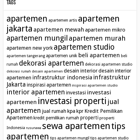
Tags
apartemen
apartemen
apartemen artis
jakarta
apartemen mewah
apartemen mikro
apartemen mungil
apartemen murah
apartemen studio
apartemen new york
beli apartemen
apartemen unik
apartemen tangerang
beli
dekorasi apartemen
rumah
dekorasi apartemen studio
desain interior
desain interior
desain apartemen
dekorasi rumah
infrastruktur
infrastruktur indonesia
apartemen
Jakarta
inspirasi apartemen
inspirasi apartemen studio
interior apartemen
investasi
investasi
investasi properti
jual
apartemen
apartemen
kpa
Kredit Pemilikan
jual rumah
kpr
Apartemen
properti
kredit pemilikan rumah
properti
sewa apartemen
tips
Indonesia
rusunawa
apartemen
tips apartemen mungil
tips apartemen studio