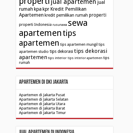
properti
jual apartemen
jual
kpa
Kredit Pemilikan
rumah
kpr
Apartemen
properti
kredit pemilikan rumah
sewa
properti Indonesia
rusunawa
apartemen
tips
apartemen
tips apartemen mungil
tips
tips dekorasi
tips dekorasi
apartemen studio
apartemen
tips interior
tips
tips interior apartemen
rumah
Apartemen di DKI Jakarta
Apartemen di Jakarta Pusat
Apartemen di Jakarta Selatan
Apartemen di Jakarta Utara
Apartemen di Jakarta Barat
Apartemen di Jakarta Timur
Jual Apartemen di Indonesia