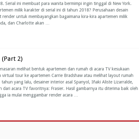
8. Serial ini membuat para wanita bermimpi ingin tinggal di New York.
rtemen milik karakter di serial ini di tahun 2018? Perusahaan desain
t render untuk membayangkan bagaimana kira-kira apartemen milik
nda, dan Charlotte akan …
(Part 2)
nasaran melihat bentuk apartemen dan rumah di acara TV kesukaan
virtual tour ke apartemen Carrie Bradshaw atau melihat layout rumah
ahun yang lalu, desainer interior asal Spanyol, Iñaki Aliste Lizarralde,
 dari acara TV favoritnya: Frasier. Hasil gambarnya itu diterima baik oleh
gga ia mulai menggambar render acara …