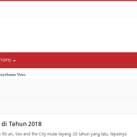
 TOPIC
nyebaran Virus
ni Bagi Umat Islam?
gor
ipada COVID-19 itu Sendiri?
enerasi Milenial dan Gen Z
 di Tahun 2018
hun 90-an, Sex and the City mulai tayang 20 tahun yang lalu, tepatnya