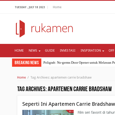
Home
TUESDAY , JULY 18 2023
HOME
NEWS
GUIDE
INVESTASI
INSPIRATION
OFF
Breaking News
Poligrab: No-germs Door Opener untuk Melawan Pe
Ramadhan 2020: Seberapa Pentingnya Bulan Suci I
Home
/
Tag Archives: apartemen carrie bradshaw
Review Apartemen: Apartemen Bogor Valley di Bo
Mungkinkah Resesi Ekonomi Lebih Mematikan Dar
Tag Archives:
apartemen carrie bradshaw
4 Cara Coronavirus Mengubah Kebiasaan Belanja G
Seperti Ini Apartemen Carrie Bradshaw
Film seri favorit di ta