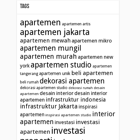
Tags
apartemen
apartemen artis
apartemen jakarta
apartemen mewah
apartemen mikro
apartemen mungil
apartemen murah
apartemen new
apartemen studio
york
apartemen
beli apartemen
apartemen unik
tangerang
dekorasi apartemen
beli rumah
dekorasi apartemen studio
desain
dekorasi rumah
desain interior
desain interior
apartemen
infrastruktur indonesia
apartemen
infrastruktur Jakarta
inspirasi
interior
apartemen
inspirasi apartemen studio
apartemen
investasi
investasi
investasi
apartemen