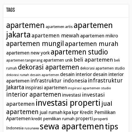
Tags
apartemen
apartemen
apartemen artis
jakarta
apartemen mewah
apartemen mikro
apartemen mungil
apartemen murah
apartemen studio
apartemen new york
beli apartemen
apartemen unik
apartemen tangerang
beli
dekorasi apartemen
rumah
dekorasi apartemen studio
desain interior
desain interior
desain apartemen
dekorasi rumah
infrastruktur
infrastruktur indonesia
apartemen
Jakarta
inspirasi apartemen
inspirasi apartemen studio
interior apartemen
investasi
investasi
investasi properti
jual
apartemen
apartemen
kpa
Kredit Pemilikan
jual rumah
kpr
Apartemen
properti
kredit pemilikan rumah
properti
sewa apartemen
tips
Indonesia
rusunawa