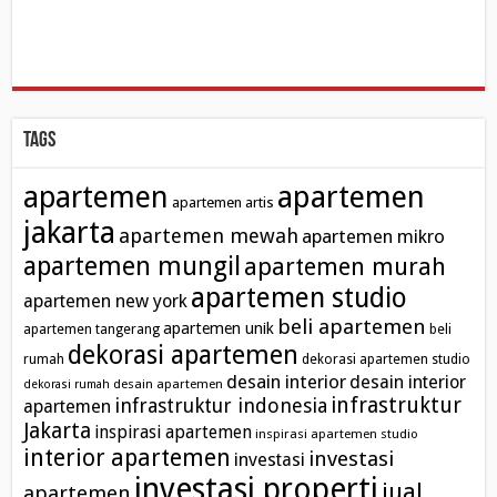
Tags
apartemen
apartemen
apartemen artis
jakarta
apartemen mewah
apartemen mikro
apartemen mungil
apartemen murah
apartemen studio
apartemen new york
beli apartemen
apartemen unik
apartemen tangerang
beli
dekorasi apartemen
rumah
dekorasi apartemen studio
desain interior
desain interior
desain apartemen
dekorasi rumah
infrastruktur
infrastruktur indonesia
apartemen
Jakarta
inspirasi apartemen
inspirasi apartemen studio
interior apartemen
investasi
investasi
investasi properti
jual
apartemen