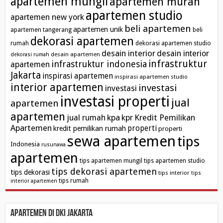
apartemen mungil
apartemen murah
apartemen studio
apartemen new york
beli apartemen
apartemen unik
apartemen tangerang
beli
dekorasi apartemen
rumah
dekorasi apartemen studio
desain interior
desain interior
desain apartemen
dekorasi rumah
infrastruktur
infrastruktur indonesia
apartemen
Jakarta
inspirasi apartemen
inspirasi apartemen studio
interior apartemen
investasi
investasi
investasi properti
jual
apartemen
apartemen
kpa
Kredit Pemilikan
jual rumah
kpr
Apartemen
properti
kredit pemilikan rumah
properti
sewa apartemen
tips
Indonesia
rusunawa
apartemen
tips apartemen mungil
tips apartemen studio
tips dekorasi apartemen
tips dekorasi
tips interior
tips
tips rumah
interior apartemen
Apartemen di DKI Jakarta