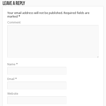
i
w
i
Leave a Reply
n
i
n
d
n
d
o
d
o
Your email address will not be published.
Required fields are
w
o
w
marked
*
)
w
)
)
Comment
Name
*
Email
*
Website