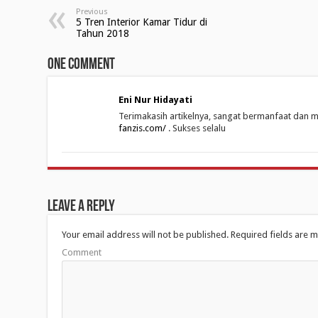
p
O
p
Previous
e
p
e
5 Tren Interior Kamar Tidur di
n
e
n
s
n
s
Tahun 2018
i
s
i
n
i
n
n
n
n
One comment
e
n
e
w
e
w
w
w
w
i
w
i
n
i
n
Eni Nur Hidayati
d
n
d
o
d
o
Terimakasih artikelnya, sangat bermanfaat dan m
w
o
w
fanzis.com/
. Sukses selalu
)
w
)
)
Leave a Reply
Your email address will not be published.
Required fields are 
Comment