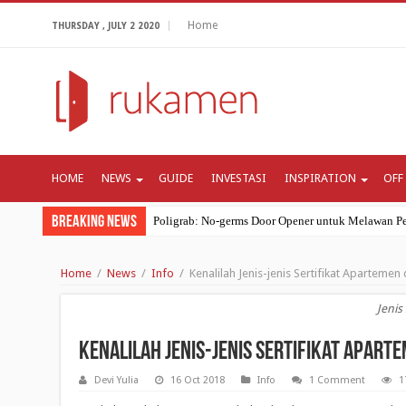
Home
THURSDAY , JULY 2 2020
HOME
NEWS
GUIDE
INVESTASI
INSPIRATION
OFF
Breaking News
Poligrab: No-germs Door Opener untuk Melawan Pe
Ramadhan 2020: Seberapa Pentingnya Bulan Suci I
Home
/
News
/
Info
/
Kenalilah Jenis-jenis Sertifikat Apartemen 
Review Apartemen: Apartemen Bogor Valley di Bo
Mungkinkah Resesi Ekonomi Lebih Mematikan Dar
Jenis
4 Cara Coronavirus Mengubah Kebiasaan Belanja G
Kenalilah Jenis-jenis Sertifikat Apart
Devi Yulia
16 Oct 2018
Info
1 Comment
1