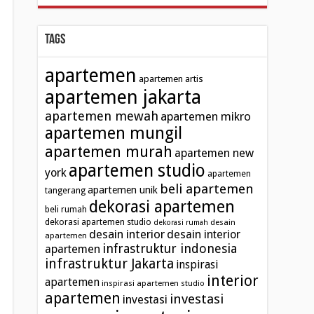
Tags
apartemen
apartemen artis
apartemen jakarta
apartemen mewah
apartemen mikro
apartemen mungil
apartemen murah
apartemen new
apartemen studio
york
apartemen
beli apartemen
apartemen unik
tangerang
dekorasi apartemen
beli rumah
dekorasi apartemen studio
desain
dekorasi rumah
desain interior
desain interior
apartemen
infrastruktur indonesia
apartemen
infrastruktur Jakarta
inspirasi
interior
apartemen
inspirasi apartemen studio
apartemen
investasi
investasi