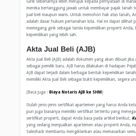
Girik sebenarnya lebih merujuk kepada pernyataan di mana s
mereka bertanggung jawab untuk membayar pajak tanah ters
jual-beli maupun waris. Untuk memohon hak atas tanah, A
adalah dasar hukum pertanahan kita. Hal ini dapat diliha
memegang girik sebagai tanda kepemilikan properti Anda,
kepemilikan yang lebih sah.
Akta Jual Beli (AJB)
Akta Jual Beli (AJB) adalah dokumen yang akan dibuat jika 
sebagai pemilik baru. AJB harus dilakukan di hadapan Pe
AJB dapat terjadi dalam berbagai bentuk kepemilikan tana
memiliki Akta Jual Beli sebagai bukti kepemilikan, segera
(Baca juga :
Biaya Notaris AJB ke SHM
)
Itulah jenis-jenis sertifikat apartemen yang harus Anda ket
pun juga biasanya memiliki sertifikat tertentu yang mene
sertifikat properti, dapat Anda baca pada artikel berikut,
K
yang sedang menjualkan apartemen atau properti Anda, 
Saleshack membantu mengiklankan atau memasarkan semua j