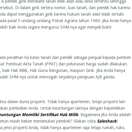
i pemilik girik mendiami tanah milik adat atau desa tertentu sehingga
ebut. Di dalam girik tertera nomor, luas tanah, dan pemilik hak karena
nda dapat menggunakan girik karena hukum tanah adat tidak tertulis
t pada pasal 5 undang-undang Pokok Agraria tahun 1960. Jika Anda hanya
 lebih baik Anda segera mengurus SHM-nya agar menjadi bukti
ada peralihan ha katas tanah dari pemilik sebagai penjual kepada pembeli
jabat Pembuat Akta Tanah (PPAT) dan pelunasan harga sudah dilakukan.
h, baik Hak Milik, Hak Guna Bangunan, maupun Girik. Jika Anda hanya
 uruslah SHM-nya untuk mencegah terjadinya penipuan AJB ganda.
ahui dalam dunia properti. Tidak hanya apartemen, tetapi properti lain
gaskan pembelian Anda. Untuk keuntungan lainnya dengan kepemilikan
euntungan Memiliki Sertifikat Hak Milik
.
Bagaimana jika Anda adalah
namun masih belum menemukan pembeli? Silakan coba
Saleshack
!
enis properti Anda, tidak hanya apartemen saja tetapi rumah, ruko,