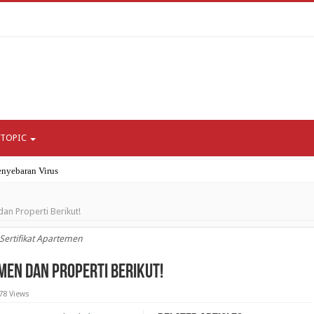
 TOPIC
nyebaran Virus
ni Bagi Umat Islam?
dan Properti Berikut!
gor
ipada COVID-19 itu Sendiri?
 Sertifikat Apartemen
enerasi Milenial dan Gen Z
emen dan Properti Berikut!
78 Views