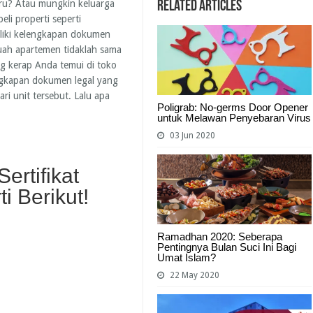
ru? Atau mungkin keluarga
Related Articles
li properti seperti
liki kelengkapan dokumen
uah apartemen tidaklah sama
g kerap Anda temui di toko
ngkapan dokumen legal yang
i unit tersebut. Lalu apa
Poligrab: No-germs Door Opener
untuk Melawan Penyebaran Virus
03 Jun 2020
ertifikat
i Berikut!
Ramadhan 2020: Seberapa
Pentingnya Bulan Suci Ini Bagi
Umat Islam?
22 May 2020