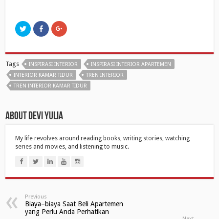
C
C
C
l
l
l
i
i
i
c
c
c
k
k
k
t
t
t
o
o
o
Tags
INSPIRASI INTERIOR
INSPIRASI INTERIOR APARTEMEN
s
s
s
h
h
h
INTERIOR KAMAR TIDUR
TREN INTERIOR
a
a
a
r
r
r
TREN INTERIOR KAMAR TIDUR
e
e
e
o
o
o
n
n
n
T
F
G
About Devi Yulia
w
a
o
i
c
o
t
e
g
t
b
l
My life revolves around reading books, writing stories, watching
e
o
e
r
o
+
series and movies, and listening to music.
(
k
(
O
(
O
p
O
p
e
p
e
n
e
n
s
n
s
i
s
i
n
i
n
Previous
n
n
n
e
n
e
Biaya–biaya Saat Beli Apartemen
w
e
w
yang Perlu Anda Perhatikan
w
w
w
Next