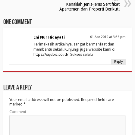
i
w
i
Kenalilah Jenis-jenis Sertifikat
n
i
n
d
n
d
Apartemen dan Properti Berikut!
o
d
o
w
o
w
)
w
)
One comment
)
Eni Nur Hidayati
01 Apr 2019 at 3:36 pm
Terimakasih artikelnya, sangat bermanfaat dan
membantu sekali. Kunjungi juga website kami di
https://squbic.co.id/
. Sukses selalu
Reply
Leave a Reply
Your email address will not be published.
Required fields are
marked
*
Comment