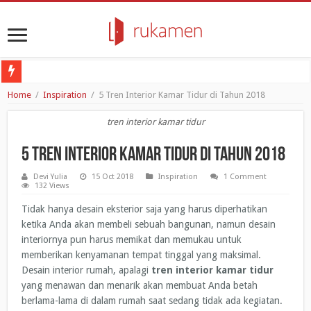
Poligrab: No-germs Door Opener untuk Melawan Penyebaran Virus
Home
/
Inspiration
/
5 Tren Interior Kamar Tidur di Tahun 2018
Ramadhan 2020: Seberapa Pentingnya Bulan Suci Ini Bagi Umat Islam?
tren interior kamar tidur
Review Apartemen: Apartemen Bogor Valley di Bogor
5 Tren Interior Kamar Tidur di Tahun 2018
Mungkinkah Resesi Ekonomi Lebih Mematikan Daripada COVID-19 itu Sendiri
Devi Yulia
15 Oct 2018
Inspiration
1 Comment
4 Cara Coronavirus Mengubah Kebiasaan Belanja Generasi Milenial dan Gen Z
132 Views
Tidak hanya desain eksterior saja yang harus diperhatikan
ketika Anda akan membeli sebuah bangunan, namun desain
interiornya pun harus memikat dan memukau untuk
memberikan kenyamanan tempat tinggal yang maksimal.
Desain interior rumah, apalagi
tren interior kamar tidur
yang menawan dan menarik akan membuat Anda betah
berlama-lama di dalam rumah saat sedang tidak ada kegiatan.