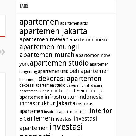
Tags
apartemen
apartemen artis
apartemen jakarta
apartemen mewah
apartemen mikro
apartemen mungil
apartemen murah
apartemen new
apartemen studio
york
apartemen
beli apartemen
apartemen unik
tangerang
dekorasi apartemen
beli rumah
dekorasi apartemen studio
desain
dekorasi rumah
desain interior
desain interior
apartemen
infrastruktur indonesia
apartemen
infrastruktur Jakarta
inspirasi
interior
apartemen
inspirasi apartemen studio
apartemen
investasi
investasi
investasi
apartemen