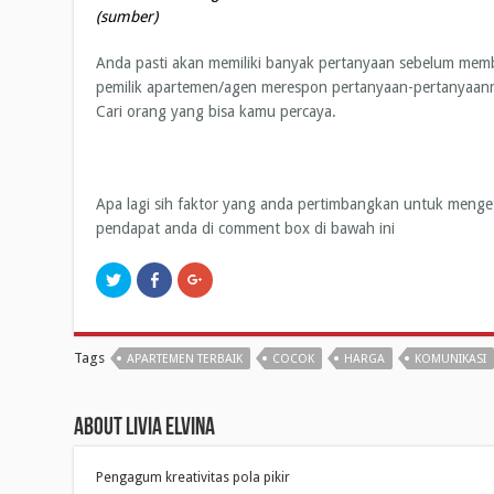
(sumber)
Anda pasti akan memiliki banyak pertanyaan sebelum memb
pemilik apartemen/agen merespon pertanyaan-pertanyaan
Cari orang yang bisa kamu percaya.
Apa lagi sih faktor yang anda pertimbangkan untuk menget
pendapat anda di comment box di bawah ini
C
C
C
l
l
l
i
i
i
c
c
c
k
k
k
t
t
t
o
o
o
Tags
APARTEMEN TERBAIK
COCOK
HARGA
KOMUNIKASI
s
s
s
h
h
h
a
a
a
r
r
r
e
e
e
About Livia Elvina
o
o
o
n
n
n
T
F
G
w
a
o
Pengagum kreativitas pola pikir
i
c
o