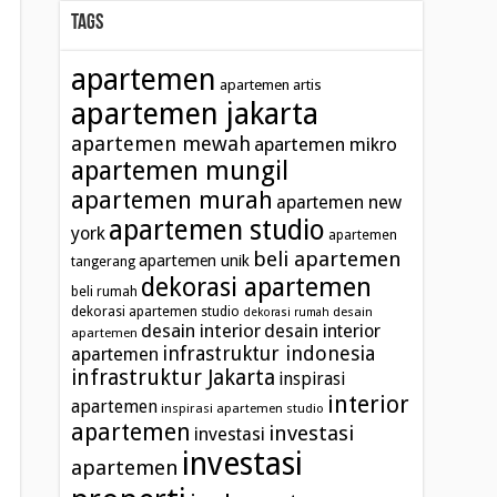
Tags
apartemen
apartemen artis
apartemen jakarta
apartemen mewah
apartemen mikro
apartemen mungil
apartemen murah
apartemen new
apartemen studio
york
apartemen
beli apartemen
apartemen unik
tangerang
dekorasi apartemen
beli rumah
dekorasi apartemen studio
desain
dekorasi rumah
desain interior
desain interior
apartemen
infrastruktur indonesia
apartemen
infrastruktur Jakarta
inspirasi
interior
apartemen
inspirasi apartemen studio
apartemen
investasi
investasi
investasi
apartemen