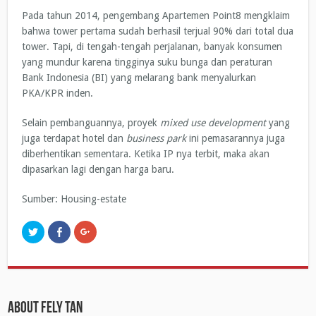
Pada tahun 2014, pengembang Apartemen Point8 mengklaim
bahwa tower pertama sudah berhasil terjual 90% dari total dua
tower. Tapi, di tengah-tengah perjalanan, banyak konsumen
yang mundur karena tingginya suku bunga dan peraturan
Bank Indonesia (BI) yang melarang bank menyalurkan
PKA/KPR inden.
Selain pembanguannya, proyek
mixed use development
yang
juga terdapat hotel dan
business park
ini pemasarannya juga
diberhentikan sementara. Ketika IP nya terbit, maka akan
dipasarkan lagi dengan harga baru.
Sumber: Housing-estate
C
C
C
l
l
l
i
i
i
c
c
c
k
k
k
t
t
t
o
o
o
s
s
s
h
h
h
About Fely Tan
a
a
a
r
r
r