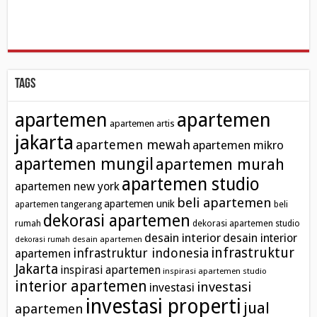
Tags
apartemen
apartemen
apartemen artis
jakarta
apartemen mewah
apartemen mikro
apartemen mungil
apartemen murah
apartemen studio
apartemen new york
beli apartemen
apartemen unik
apartemen tangerang
beli
dekorasi apartemen
rumah
dekorasi apartemen studio
desain interior
desain interior
desain apartemen
dekorasi rumah
infrastruktur
infrastruktur indonesia
apartemen
Jakarta
inspirasi apartemen
inspirasi apartemen studio
interior apartemen
investasi
investasi
investasi properti
jual
apartemen