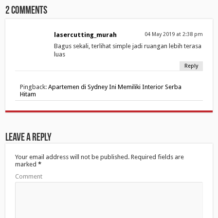
n
i
n
d
n
d
2 comments
o
d
o
w
o
w
)
w
)
)
lasercutting_murah
04 May 2019 at 2:38 pm
Bagus sekali, terlihat simple jadi ruangan lebih terasa
luas
Reply
Pingback:
Apartemen di Sydney Ini Memiliki Interior Serba
Hitam
Leave a Reply
Your email address will not be published.
Required fields are
marked
*
Comment