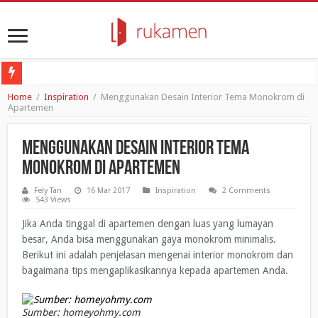
Poligrab: No-germs Door Opener untuk Melawan Penyebaran Virus
Home
/
Inspiration
/
Menggunakan Desain Interior Tema Monokrom di
Apartemen
Ramadhan 2020: Seberapa Pentingnya Bulan Suci Ini Bagi Umat Islam?
Review Apartemen: Apartemen Bogor Valley di Bogor
Menggunakan Desain Interior Tema
Mungkinkah Resesi Ekonomi Lebih Mematikan Daripada COVID-19 itu Sendiri
Monokrom di Apartemen
4 Cara Coronavirus Mengubah Kebiasaan Belanja Generasi Milenial dan Gen Z
Fely Tan
16 Mar 2017
Inspiration
2 Comments
543 Views
Jika Anda tinggal di apartemen dengan luas yang lumayan
besar, Anda bisa menggunakan gaya monokrom minimalis.
Berikut ini adalah penjelasan mengenai interior monokrom dan
bagaimana tips mengaplikasikannya kepada apartemen Anda.
Sumber: homeyohmy.com