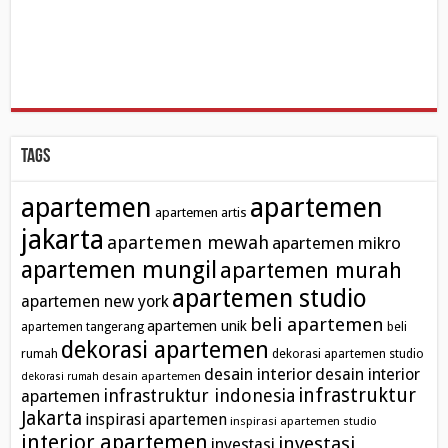
Tags
apartemen
apartemen
apartemen artis
jakarta
apartemen mewah
apartemen mikro
apartemen mungil
apartemen murah
apartemen studio
apartemen new york
beli apartemen
apartemen unik
apartemen tangerang
beli
dekorasi apartemen
rumah
dekorasi apartemen studio
desain interior
desain interior
desain apartemen
dekorasi rumah
infrastruktur
infrastruktur indonesia
apartemen
Jakarta
inspirasi apartemen
inspirasi apartemen studio
interior apartemen
investasi
investasi