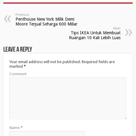
O
(
O
p
O
p
e
p
e
n
e
n
Previous
s
n
s
Penthouse New York Milik Demi
i
s
i
n
i
n
Moore Terjual Seharga 600 Miliar
n
n
n
Next
e
n
e
Tips IKEA Untuk Membuat
w
e
w
Ruangan 10 Kali Lebih Luas
w
w
w
i
w
i
n
i
n
Leave a Reply
d
n
d
o
d
o
w
o
w
)
w
)
Your email address will not be published.
Required fields are
)
marked
*
Comment
Name
*