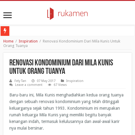
Poligrab: No-germs Door Opener untuk Melawan Penyebaran Virus
Home
/
Inspiration
/
Renovasi Kondominium Dari Mila Kunis Untuk
Orang Tuanya
Ramadhan 2020: Seberapa Pentingnya Bulan Suci Ini Bagi Umat Islam?
Review Apartemen: Apartemen Bogor Valley di Bogor
Renovasi Kondominium Dari Mila Kunis
Mungkinkah Resesi Ekonomi Lebih Mematikan Daripada COVID-19 itu Sendiri
Untuk Orang Tuanya
4 Cara Coronavirus Mengubah Kebiasaan Belanja Generasi Milenial dan Gen Z
Fely Tan
07 May 2017
Inspiration
Leave a comment
67 Views
Baru-baru ini, Mila Kunis menghadiahkan kedua orang tuanya
dengan sebuah renovasi kondominium yang telah ditinggali
keluarganya sejak tahun 1993. Kondominium ini merupakan
rumah keluarga Mila Kunis yang memiliki begitu banyak
kenangan indah, termasuk kelulusannya dan awal-awal karir
nya mulai bersinar.