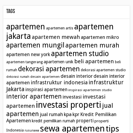
Tags
apartemen
apartemen
apartemen artis
jakarta
apartemen mewah
apartemen mikro
apartemen mungil
apartemen murah
apartemen studio
apartemen new york
beli apartemen
apartemen unik
apartemen tangerang
beli
dekorasi apartemen
rumah
dekorasi apartemen studio
desain interior
desain interior
desain apartemen
dekorasi rumah
infrastruktur
infrastruktur indonesia
apartemen
Jakarta
inspirasi apartemen
inspirasi apartemen studio
interior apartemen
investasi
investasi
investasi properti
jual
apartemen
apartemen
kpa
Kredit Pemilikan
jual rumah
kpr
Apartemen
properti
kredit pemilikan rumah
properti
sewa apartemen
tips
Indonesia
rusunawa