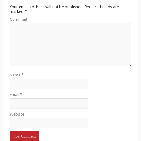
d
n
d
o
d
o
Your email address will not be published.
Required fields are
w
o
w
marked
*
)
w
)
)
Comment
Name
*
Email
*
Website