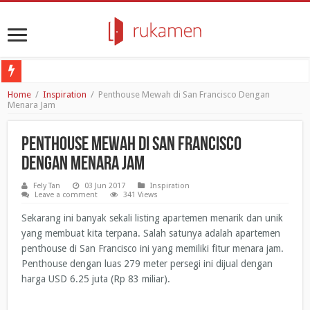
Poligrab: No-germs Door Opener untuk Melawan Penyebaran Virus
Home
/
Inspiration
/
Penthouse Mewah di San Francisco Dengan
Menara Jam
Ramadhan 2020: Seberapa Pentingnya Bulan Suci Ini Bagi Umat Islam?
Review Apartemen: Apartemen Bogor Valley di Bogor
Penthouse Mewah di San Francisco
Mungkinkah Resesi Ekonomi Lebih Mematikan Daripada COVID-19 itu Sendiri
Dengan Menara Jam
4 Cara Coronavirus Mengubah Kebiasaan Belanja Generasi Milenial dan Gen Z
Fely Tan
03 Jun 2017
Inspiration
Leave a comment
341 Views
Sekarang ini banyak sekali listing apartemen menarik dan unik
yang membuat kita terpana. Salah satunya adalah apartemen
penthouse di San Francisco ini yang memiliki fitur menara jam.
Penthouse dengan luas 279 meter persegi ini dijual dengan
harga USD 6.25 juta (Rp 83 miliar).