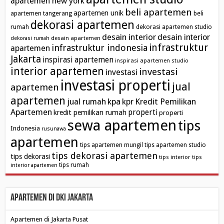
apartemen new york
beli apartemen
apartemen unik
apartemen tangerang
beli
dekorasi apartemen
rumah
dekorasi apartemen studio
desain interior
desain interior
desain apartemen
dekorasi rumah
infrastruktur
infrastruktur indonesia
apartemen
Jakarta
inspirasi apartemen
inspirasi apartemen studio
interior apartemen
investasi
investasi
investasi properti
jual
apartemen
apartemen
kpa
Kredit Pemilikan
jual rumah
kpr
Apartemen
properti
kredit pemilikan rumah
properti
sewa apartemen
tips
Indonesia
rusunawa
apartemen
tips apartemen mungil
tips apartemen studio
tips dekorasi apartemen
tips dekorasi
tips interior
tips
tips rumah
interior apartemen
Apartemen di DKI Jakarta
Apartemen di Jakarta Pusat