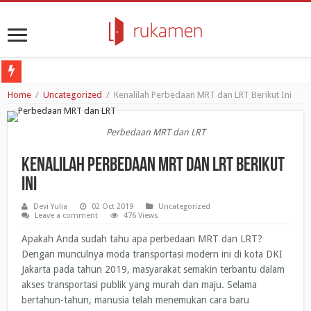
Poligrab: No-germs Door Opener untuk Melawan Penyebaran Virus
Home
/
Uncategorized
/
Kenalilah Perbedaan MRT dan LRT Berikut Ini
Ramadhan 2020: Seberapa Pentingnya Bulan Suci Ini Bagi Umat Islam?
Perbedaan MRT dan LRT
Review Apartemen: Apartemen Bogor Valley di Bogor
Mungkinkah Resesi Ekonomi Lebih Mematikan Daripada COVID-19 itu Sendiri
Kenalilah Perbedaan MRT dan LRT Berikut
Ini
4 Cara Coronavirus Mengubah Kebiasaan Belanja Generasi Milenial dan Gen Z
Devi Yulia
02 Oct 2019
Uncategorized
Leave a comment
476 Views
Apakah Anda sudah tahu apa perbedaan MRT dan LRT?
Dengan munculnya moda transportasi modern ini di kota DKI
Jakarta pada tahun 2019, masyarakat semakin terbantu dalam
akses transportasi publik yang murah dan maju. Selama
bertahun-tahun, manusia telah menemukan cara baru