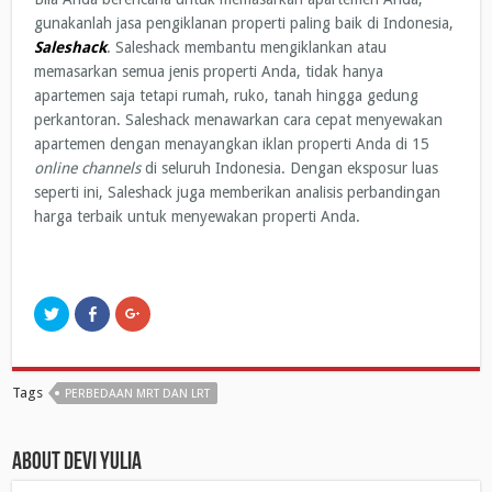
gunakanlah jasa pengiklanan properti paling baik di Indonesia,
Saleshack
. Saleshack membantu mengiklankan atau
memasarkan semua jenis properti Anda, tidak hanya
apartemen saja tetapi rumah, ruko, tanah hingga gedung
perkantoran. Saleshack menawarkan cara cepat menyewakan
apartemen dengan menayangkan iklan properti Anda di 15
online channels
di seluruh Indonesia. Dengan eksposur luas
seperti ini, Saleshack juga memberikan analisis perbandingan
harga terbaik untuk menyewakan properti Anda.
C
C
C
l
l
l
i
i
i
c
c
c
k
k
k
t
t
t
o
o
o
Tags
PERBEDAAN MRT DAN LRT
s
s
s
h
h
h
a
a
a
r
r
r
e
e
e
About Devi Yulia
o
o
o
n
n
n