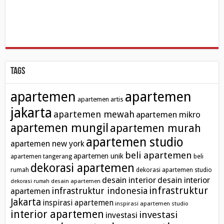
Tags
apartemen
apartemen
apartemen artis
jakarta
apartemen mewah
apartemen mikro
apartemen mungil
apartemen murah
apartemen studio
apartemen new york
beli apartemen
apartemen unik
apartemen tangerang
beli
dekorasi apartemen
rumah
dekorasi apartemen studio
desain interior
desain interior
desain apartemen
dekorasi rumah
infrastruktur
infrastruktur indonesia
apartemen
Jakarta
inspirasi apartemen
inspirasi apartemen studio
interior apartemen
investasi
investasi