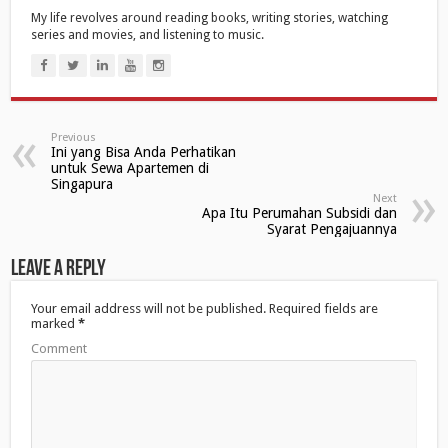
T
F
G
w
a
o
My life revolves around reading books, writing stories, watching
i
c
o
series and movies, and listening to music.
t
e
g
t
b
l
e
o
e
r
o
+
(
k
(
O
(
O
p
O
p
e
p
e
n
e
n
Previous
s
n
s
Ini yang Bisa Anda Perhatikan
i
s
i
untuk Sewa Apartemen di
n
i
n
n
n
n
Singapura
e
n
e
Next
w
e
w
Apa Itu Perumahan Subsidi dan
w
w
w
Syarat Pengajuannya
i
w
i
n
i
n
d
n
d
Leave a Reply
o
d
o
w
o
w
)
w
)
)
Your email address will not be published.
Required fields are
marked
*
Comment