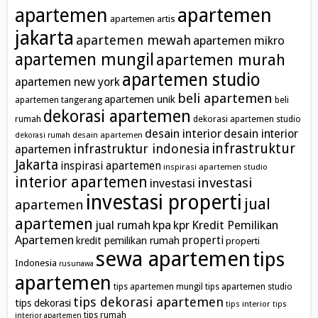
apartemen
apartemen
apartemen artis
jakarta
apartemen mewah
apartemen mikro
apartemen mungil
apartemen murah
apartemen studio
apartemen new york
beli apartemen
apartemen unik
apartemen tangerang
beli
dekorasi apartemen
rumah
dekorasi apartemen studio
desain interior
desain interior
desain apartemen
dekorasi rumah
infrastruktur
infrastruktur indonesia
apartemen
Jakarta
inspirasi apartemen
inspirasi apartemen studio
interior apartemen
investasi
investasi
investasi properti
jual
apartemen
apartemen
kpa
Kredit Pemilikan
jual rumah
kpr
Apartemen
properti
kredit pemilikan rumah
properti
sewa apartemen
tips
Indonesia
rusunawa
apartemen
tips apartemen mungil
tips apartemen studio
tips dekorasi apartemen
tips dekorasi
tips interior
tips
tips rumah
interior apartemen