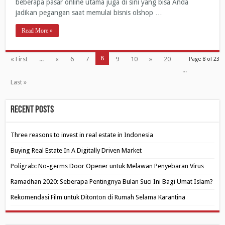
beberapa pasar online utama juga di sini yang bisa Anda
jadikan pegangan saat memulai bisnis olshop …
Read More »
8
« First
...
«
6
7
9
10
»
20
Page 8 of 23
...
Last »
Recent Posts
Three reasons to invest in real estate in Indonesia
Buying Real Estate In A Digitally Driven Market
Poligrab: No-germs Door Opener untuk Melawan Penyebaran Virus
Ramadhan 2020: Seberapa Pentingnya Bulan Suci Ini Bagi Umat Islam?
Rekomendasi Film untuk Ditonton di Rumah Selama Karantina