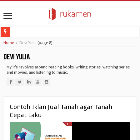
Poligrab: No-germs Door Opener untuk Melawan Penyebaran Virus
Home
/
Devi Yulia
(page 8)
Ramadhan 2020: Seberapa Pentingnya Bulan Suci Ini Bagi Umat Islam?
Devi Yulia
Review Apartemen: Apartemen Bogor Valley di Bogor
My life revolves around reading books, writing stories, watching series
Mungkinkah Resesi Ekonomi Lebih Mematikan Daripada COVID-19 itu Sendiri
and movies, and listening to music.
4 Cara Coronavirus Mengubah Kebiasaan Belanja Generasi Milenial dan Gen Z
Contoh Iklan Jual Tanah agar Tanah
Cepat Laku