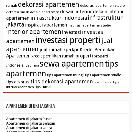
dekorasi apartemen
rumah
dekorasi apartemen studio
desain interior
desain interior
desain apartemen
dekorasi rumah
infrastruktur
infrastruktur indonesia
apartemen
Jakarta
inspirasi apartemen
inspirasi apartemen studio
interior apartemen
investasi
investasi
investasi properti
jual
apartemen
apartemen
kpa
Kredit Pemilikan
jual rumah
kpr
Apartemen
properti
kredit pemilikan rumah
properti
sewa apartemen
tips
Indonesia
rusunawa
apartemen
tips apartemen mungil
tips apartemen studio
tips dekorasi apartemen
tips dekorasi
tips interior
tips
tips rumah
interior apartemen
Apartemen di DKI Jakarta
Apartemen di Jakarta Pusat
Apartemen di Jakarta Selatan
Apartemen di Jakarta Utara