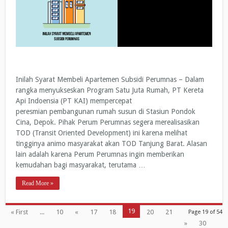
Inilah Syarat Membeli Apartemen Subsidi Perumnas – Dalam
rangka menyukseskan Program Satu Juta Rumah, PT Kereta
Api Indoensia (PT KAI) mempercepat
peresmian pembangunan rumah susun di Stasiun Pondok
Cina, Depok. Pihak Perum Perumnas segera merealisasikan
TOD (Transit Oriented Development) ini karena melihat
tingginya animo masyarakat akan TOD Tanjung Barat. Alasan
lain adalah karena Perum Perumnas ingin memberikan
kemudahan bagi masyarakat, terutama …
Read More »
19
« First
...
10
«
17
18
20
21
Page 19 of 54
»
30